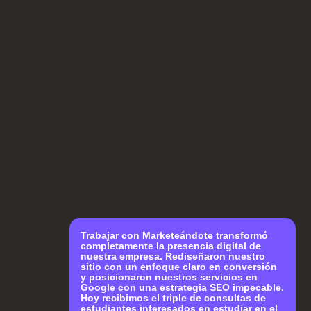
Trabajar con
Marketeándote
transformó
completamente la
presencia digital
de
nuestra empresa. Rediseñaron nuestro
sitio con un enfoque claro en conversión
y posicionaron nuestros servicios en
Google con una
estrategia SEO impecable
.
Hoy recibimos el triple de consultas de
estudiantes interesados en estudiar en el