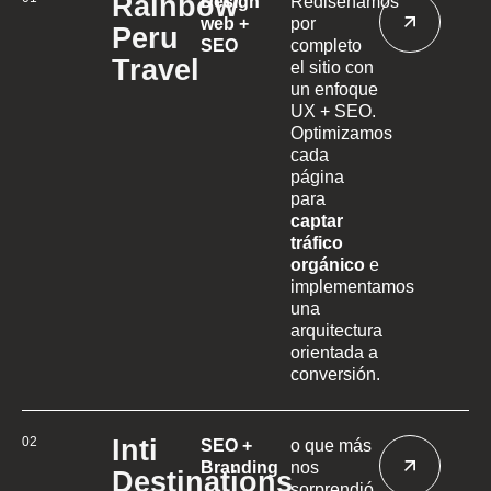
Rainbow
Design
Rediseñamos
web +
por
Peru
SEO
completo
Travel
el sitio con
un enfoque
UX + SEO.
Optimizamos
cada
página
para
captar
tráfico
orgánico
e
implementamos
una
arquitectura
orientada a
conversión.
02
Inti
SEO +
o que más
Branding
nos
Destinations
sorprendió