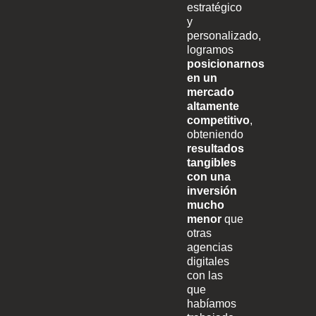
estratégico
y
personalizado,
logramos
posicionarnos
en un
mercado
altamente
competitivo
,
obteniendo
resultados
tangibles
con una
inversión
mucho
menor
que
otras
agencias
digitales
con las
que
habíamos